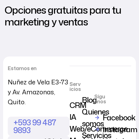
Opciones gratuitas para tu
marketing y ventas
Estamos en
Nuñez de Vela E3-73
Serv
icios
y Av. Amazonas,
Sígu
Blog
Quito.
enos
CRM
Quienes
IA
Facebook
+593 99 487
somos
Web/eCommerce
Instagram
9893
Servicios