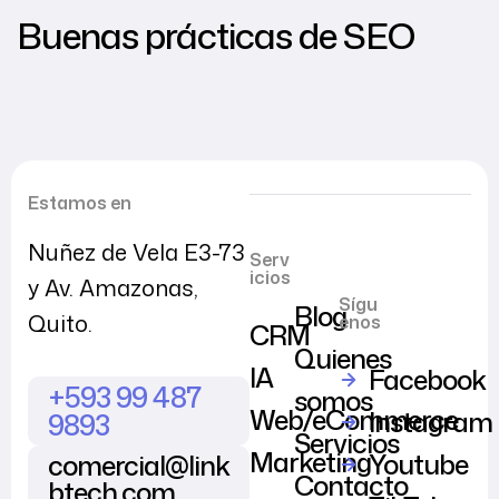
Buenas prácticas de SEO
Estamos en
Nuñez de Vela E3-73
Serv
icios
y Av. Amazonas,
Sígu
Blog
Quito.
enos
CRM
Quienes
IA
Facebook
+593 99 487
somos
Web/eCommerce
Instagram
9893
Servicios
Marketing
Youtube
comercial@link
Contacto
btech.com